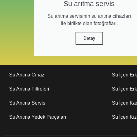
Su arıtma servis
Su arıtma servisinin su arıtma cihazları
ile birlikte olan fotoğrafları.
Detay
Su Arıtma Cihazı
Su İçen Er
Su Arıtma Filtreleri
Su İçen Er
Su Arıtma Servis
Su İçen Ka
Su Arıtma Yedek Parçaları
Su İçen Kı