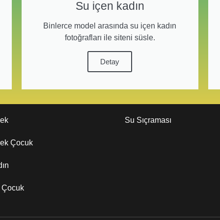
Su içen kadın
Binlerce model arasında su içen kadın
fotoğrafları ile siteni süsle.
Detay
kek
Su Sıçraması
kek Çocuk
dın
z Çocuk