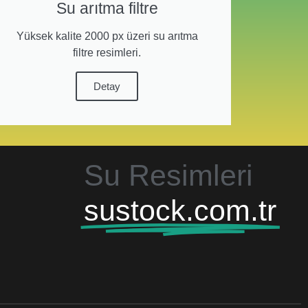
Su arıtma filtre
Yüksek kalite 2000 px üzeri su arıtma
filtre resimleri.
Detay
Su Resimleri
sustock.com.tr