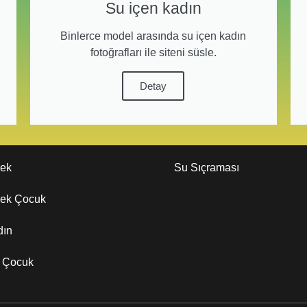
Su içen kadın
Binlerce model arasında su içen kadın
fotoğrafları ile siteni süsle.
Detay
kek
Su Sıçraması
kek Çocuk
dın
z Çocuk