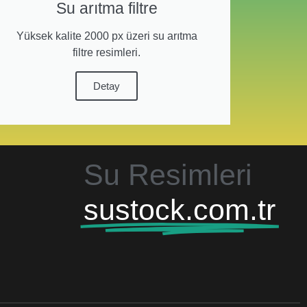
Su arıtma filtre
Yüksek kalite 2000 px üzeri su arıtma
filtre resimleri.
Detay
Su Resimleri
sustock.com.tr