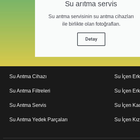
Su arıtma servis
Su arıtma servisinin su arıtma cihazları
ile birlikte olan fotoğrafları.
Detay
Su Arıtma Cihazı
Su İçen Er
Su Arıtma Filtreleri
Su İçen Er
Su Arıtma Servis
Su İçen Ka
Su Arıtma Yedek Parçaları
Su İçen Kı