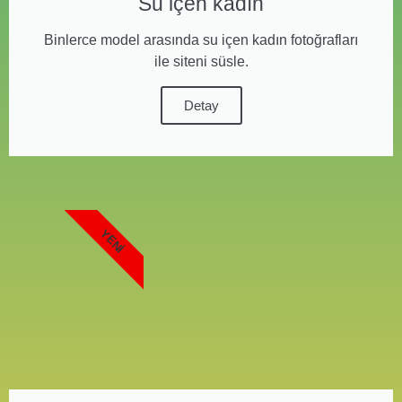
Su içen kadın
Binlerce model arasında su içen kadın fotoğrafları
ile siteni süsle.
Detay
YENI