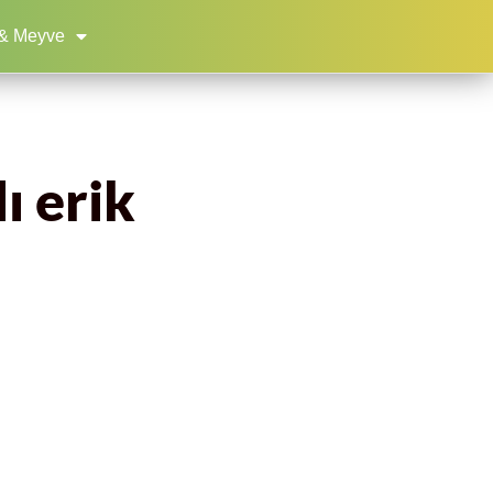
& Meyve
ı erik