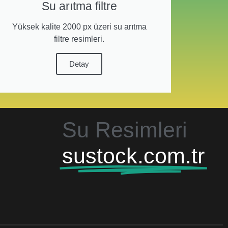
Su arıtma filtre
Yüksek kalite 2000 px üzeri su arıtma
filtre resimleri.
Detay
Su Resimleri
sustock.com.tr