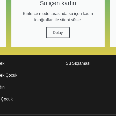
Su içen kadın
Binlerce model arasında su içen kadın
fotoğrafları ile siteni süsle.
Detay
kek
Su Sıçraması
kek Çocuk
dın
z Çocuk