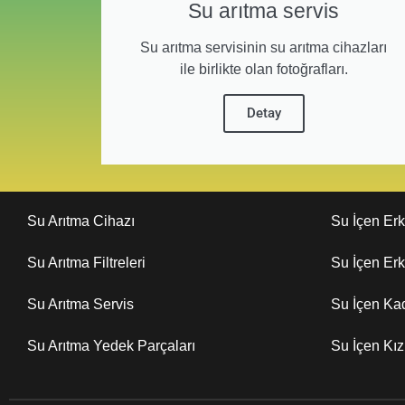
Su arıtma servis
Su arıtma servisinin su arıtma cihazları
ile birlikte olan fotoğrafları.
Detay
Su Arıtma Cihazı
Su İçen Er
Su Arıtma Filtreleri
Su İçen Er
Su Arıtma Servis
Su İçen Ka
Su Arıtma Yedek Parçaları
Su İçen Kı