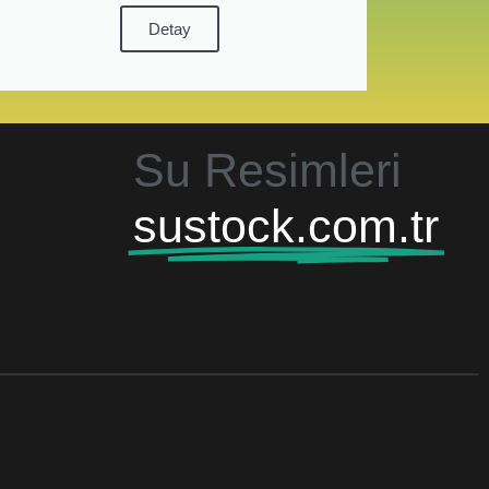
Detay
Su Resimleri
sustock.com.tr