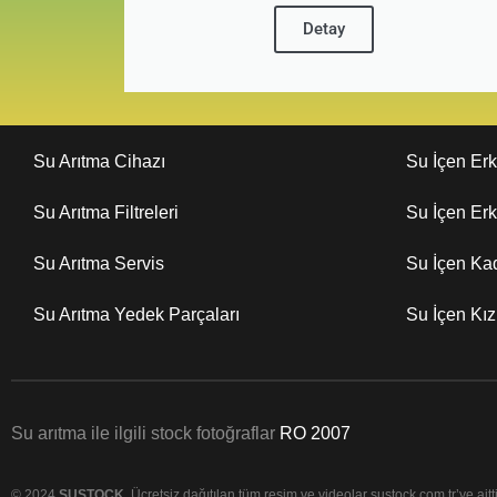
Detay
Su Arıtma Cihazı
Su İçen Er
Su Arıtma Filtreleri
Su İçen Er
Su Arıtma Servis
Su İçen Ka
Su Arıtma Yedek Parçaları
Su İçen Kı
Su arıtma ile ilgili stock fotoğraflar
RO 2007
© 2024
SUSTOCK
. Ücretsiz dağıtılan tüm resim ve videolar sustock.com.tr’ye aittir