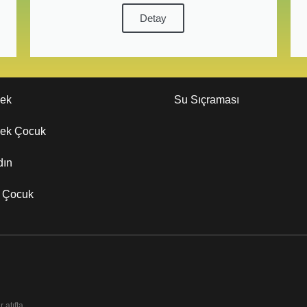
Detay
kek
Su Sıçraması
kek Çocuk
dın
z Çocuk
 atıfta