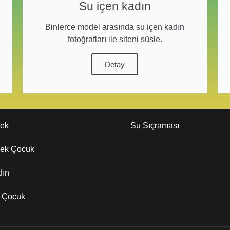
Su içen kadın
Binlerce model arasında su içen kadın
fotoğrafları ile siteni süsle.
Detay
kek
Su Sıçraması
kek Çocuk
dın
z Çocuk