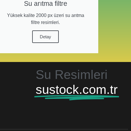
Su arıtma filtre
Yüksek kalite 2000 px üzeri su arıtma
filtre resimleri.
Detay
Su Resimleri
sustock.com.tr