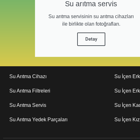
Su arıtma servis
Su arıtma servisinin su arıtma cihazları
ile birlikte olan fotoğrafları.
Detay
Su Arıtma Cihazı
Su İçen Er
Su Arıtma Filtreleri
Su İçen Er
Su Arıtma Servis
Su İçen Ka
Su Arıtma Yedek Parçaları
Su İçen Kı