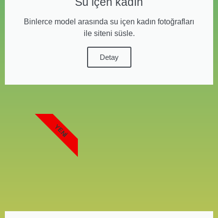
Su içen kadın
Binlerce model arasında su içen kadın fotoğrafları
ile siteni süsle.
Detay
YENI