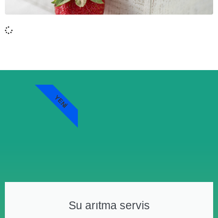
YENI
Su arıtma servis