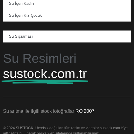
Su İçen Kadın
Su İçen Kız Çocuk
Su Sıçraması
Su Resimleri
sustock.com.tr
Su arıtma ile ilgili stock fotoğraflar
RO 2007
© 2024
SUSTOCK
. Ücretsiz dağıtılan tüm resim ve videolar sustock.com.tr’ye
aittir atıfta bulunarak başka web sitelerinde kullanabilirsiniz.