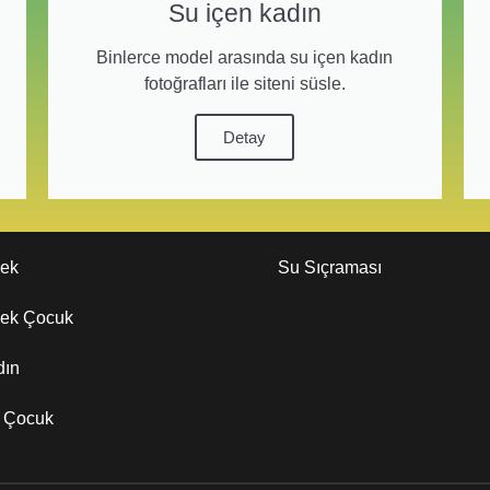
Su içen kadın
Binlerce model arasında su içen kadın
fotoğrafları ile siteni süsle.
Detay
kek
Su Sıçraması
kek Çocuk
dın
z Çocuk