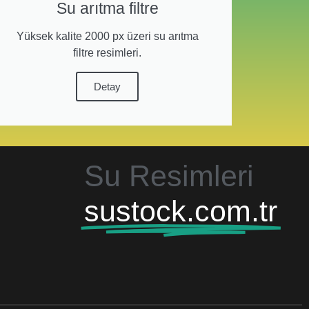
Su arıtma filtre
Yüksek kalite 2000 px üzeri su arıtma
filtre resimleri.
Detay
Su Resimleri
sustock.com.tr