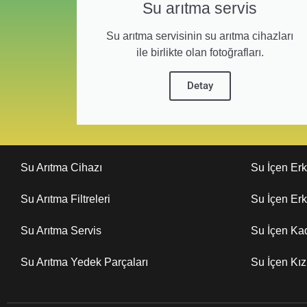
Su arıtma servis
Su arıtma servisinin su arıtma cihazları
ile birlikte olan fotoğrafları.
Detay
Su Arıtma Cihazı
Su İçen Er
Su Arıtma Filtreleri
Su İçen Er
Su Arıtma Servis
Su İçen Ka
Su Arıtma Yedek Parçaları
Su İçen Kı