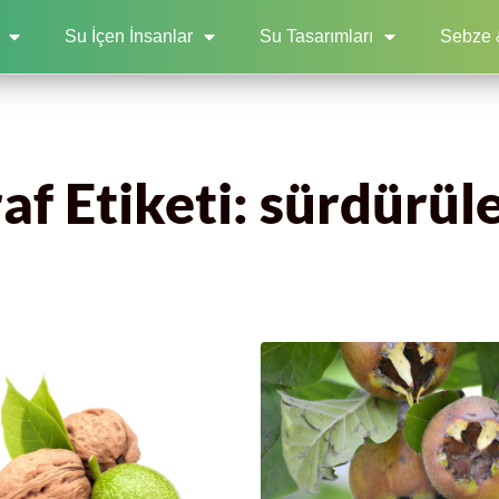
Su İçen İnsanlar
Su Tasarımları
Sebze 
f Etiketi: sürdürüle