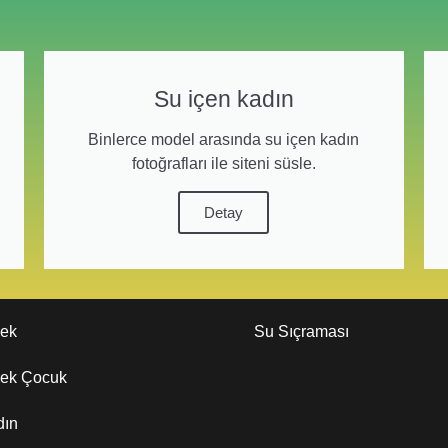
Su içen kadın
Binlerce model arasında su içen kadın
fotoğrafları ile siteni süsle.
Detay
kek
Su Sıçraması
kek Çocuk
dın