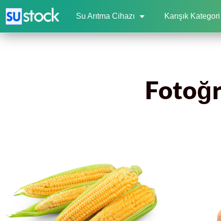
Su Arıtma Cihazı
Karışık Kategori
Fotoğra