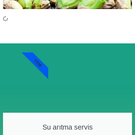
YENI
Su arıtma servis