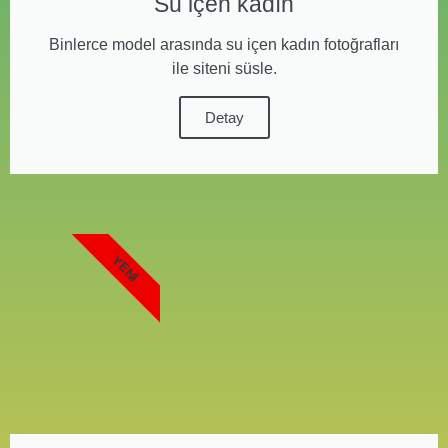
Su içen kadın
Binlerce model arasında su içen kadın fotoğrafları
ile siteni süsle.
Detay
YENI