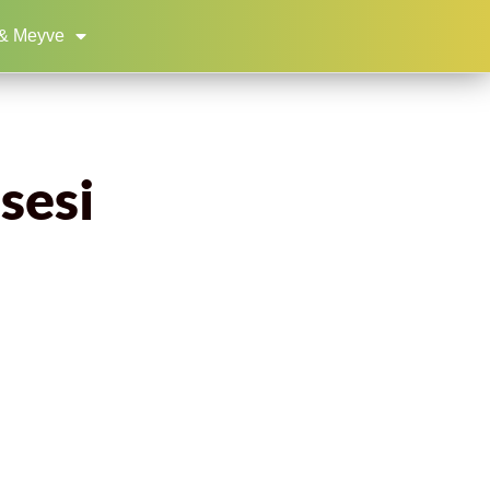
& Meyve
sesi