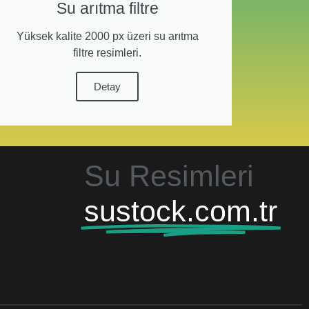
Su arıtma filtre
Yüksek kalite 2000 px üzeri su arıtma
filtre resimleri.
Detay
Su Resimleri
sustock.com.tr