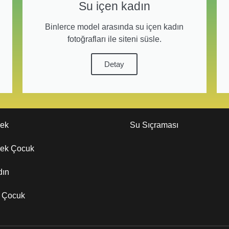
Su içen kadın
Binlerce model arasında su içen kadın
fotoğrafları ile siteni süsle.
Detay
kek
Su Sıçraması
kek Çocuk
dın
z Çocuk