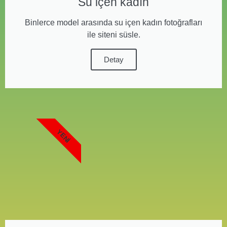
Su içen kadın
Binlerce model arasında su içen kadın fotoğrafları
ile siteni süsle.
Detay
YENI