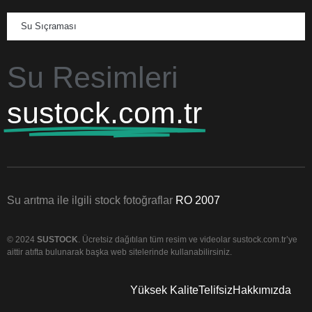
Su Sıçraması
Su Resimleri
sustock.com.tr
Su arıtma ile ilgili stock fotoğraflar
RO 2007
© 2024
SUSTOCK
. Ücretsiz dağıtılan tüm resim ve videolar sustock.com.tr’ye
aittir atıfta bulunarak başka web sitelerinde kullanabilirsiniz.
Yüksek Kalite
Telifsiz
Hakkımızda