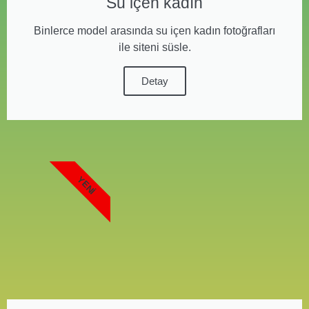
Su içen kadın
Binlerce model arasında su içen kadın fotoğrafları
ile siteni süsle.
Detay
YENI