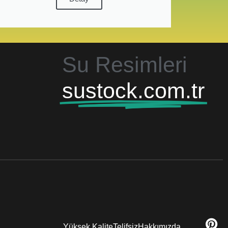
Su Resimleri
sustock.com.tr
Yüksek Kalite
Telifsiz
Hakkımızda