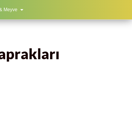
& Meyve
aprakları