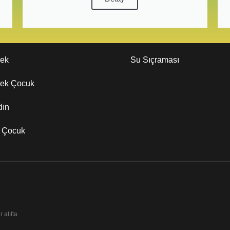
kek
Su Sıçraması
kek Çocuk
dın
z Çocuk
 atıfta