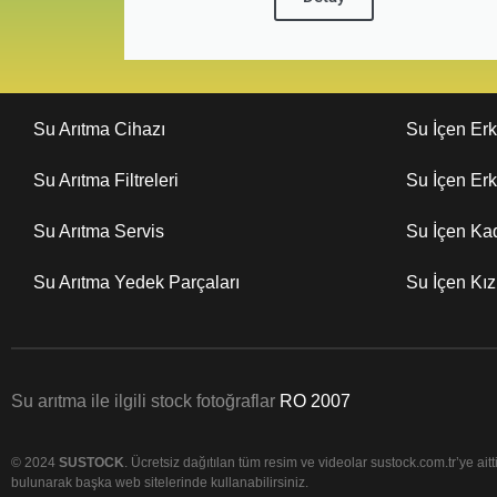
Su Arıtma Cihazı
Su İçen Er
Su Arıtma Filtreleri
Su İçen Er
Su Arıtma Servis
Su İçen Ka
Su Arıtma Yedek Parçaları
Su İçen Kı
Su arıtma ile ilgili stock fotoğraflar
RO 2007
© 2024
SUSTOCK
. Ücretsiz dağıtılan tüm resim ve videolar sustock.com.tr’ye aittir
bulunarak başka web sitelerinde kullanabilirsiniz.