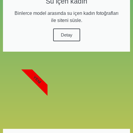
Su içen kadın
Binlerce model arasında su içen kadın fotoğrafları
ile siteni süsle.
Detay
YENI