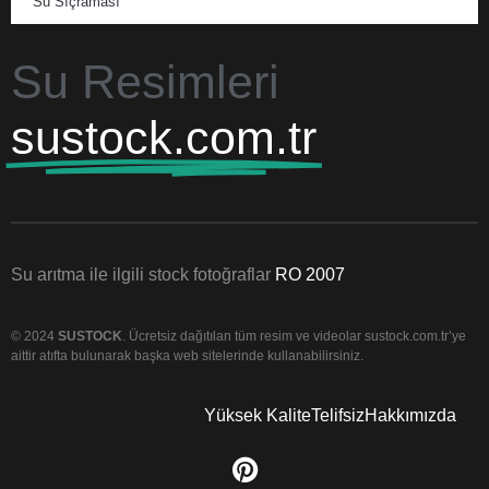
Su Sıçraması
Su Resimleri
sustock.com.tr
Su arıtma ile ilgili stock fotoğraflar
RO 2007
© 2024
SUSTOCK
. Ücretsiz dağıtılan tüm resim ve videolar sustock.com.tr’ye
aittir atıfta bulunarak başka web sitelerinde kullanabilirsiniz.
Yüksek Kalite
Telifsiz
Hakkımızda