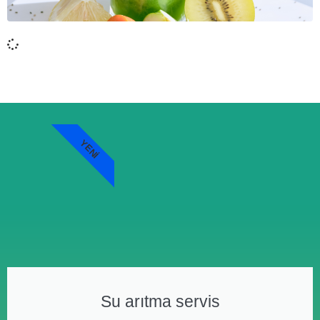
YENI
Su arıtma servis