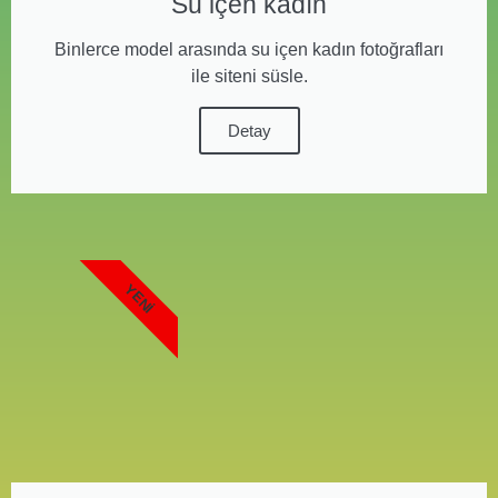
Su içen kadın
Binlerce model arasında su içen kadın fotoğrafları
ile siteni süsle.
Detay
YENI