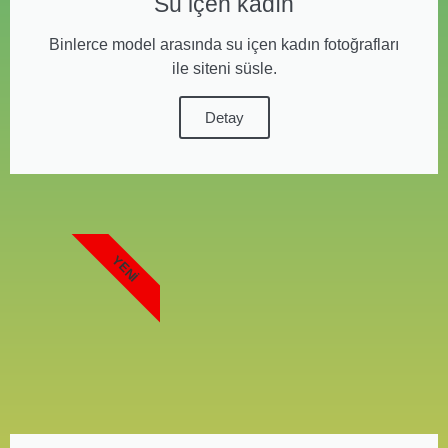
Su içen kadın
Binlerce model arasında su içen kadın fotoğrafları
ile siteni süsle.
Detay
YENI