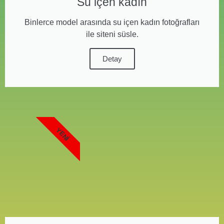
Su içen kadın
Binlerce model arasında su içen kadın fotoğrafları
ile siteni süsle.
Detay
YENI