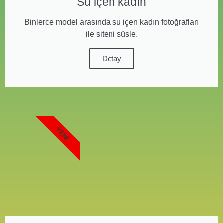
Su içen kadın
Binlerce model arasında su içen kadın fotoğrafları
ile siteni süsle.
Detay
YENI