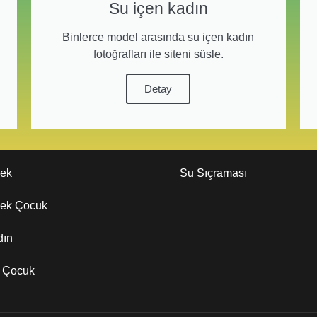
Su içen kadın
Binlerce model arasında su içen kadın
fotoğrafları ile siteni süsle.
Detay
kek
Su Sıçraması
kek Çocuk
dın
z Çocuk