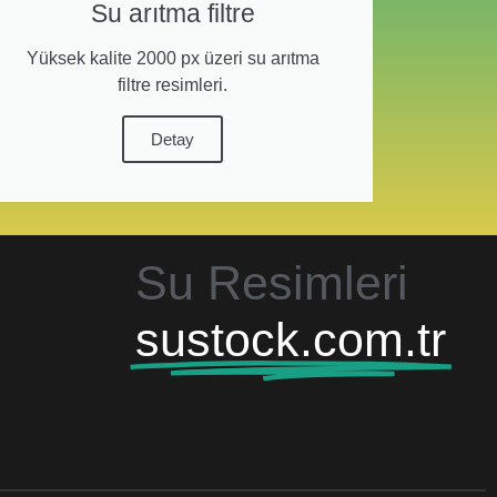
Su arıtma filtre
Yüksek kalite 2000 px üzeri su arıtma
filtre resimleri.
Detay
Su Resimleri
sustock.com.tr