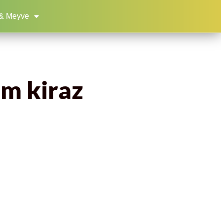
& Meyve
im kiraz