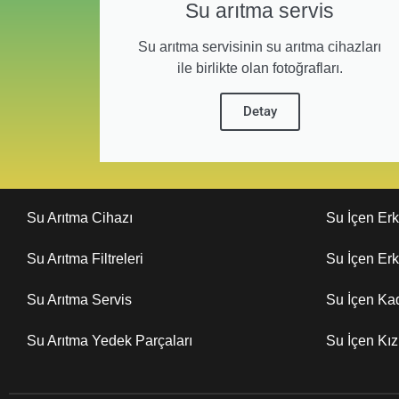
Su arıtma servis
Su arıtma servisinin su arıtma cihazları
ile birlikte olan fotoğrafları.
Detay
Su Arıtma Cihazı
Su İçen Er
Su Arıtma Filtreleri
Su İçen Er
Su Arıtma Servis
Su İçen Ka
Su Arıtma Yedek Parçaları
Su İçen Kı