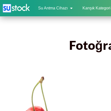
Su Arıtma Cihazı
Karışık Kategori
Fotoğra