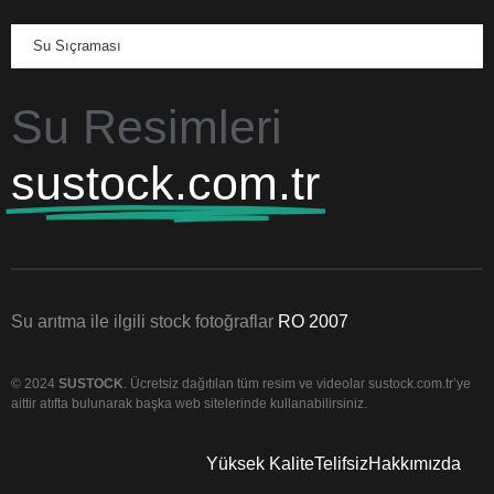
Su Sıçraması
Su Resimleri
sustock.com.tr
Su arıtma ile ilgili stock fotoğraflar
RO 2007
© 2024
SUSTOCK
. Ücretsiz dağıtılan tüm resim ve videolar sustock.com.tr’ye
aittir atıfta bulunarak başka web sitelerinde kullanabilirsiniz.
Yüksek Kalite
Telifsiz
Hakkımızda