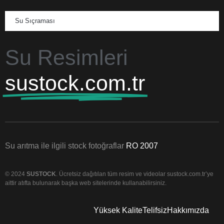
Su Sıçraması
Su Resimleri
sustock.com.tr
Su arıtma ile ilgili stock fotoğraflar
RO 2007
© 2024
SUSTOCK
. Ücretsiz dağıtılan tüm resim ve videolar sustock.com.tr’ye
aittir atıfta bulunarak başka web sitelerinde kullanabilirsiniz.
Yüksek Kalite
Telifsiz
Hakkımızda