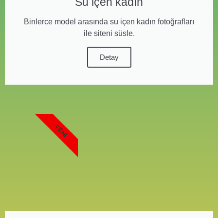
Su içen kadın
Binlerce model arasında su içen kadın fotoğrafları
ile siteni süsle.
Detay
YENI