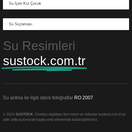
Su İçen Kız Çocuk
Su Sıçraması
Su Resimleri
sustock.com.tr
Su arıtma ile ilgili stock fotoğraflar
RO 2007
© 2024
SUSTOCK
. Ücretsiz dağıtılan tüm resim ve videolar sustock.com.tr’ye
aittir atıfta bulunarak başka web sitelerinde kullanabilirsiniz.