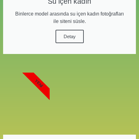
Su içen kadın
Binlerce model arasında su içen kadın fotoğrafları
ile siteni süsle.
Detay
YENI