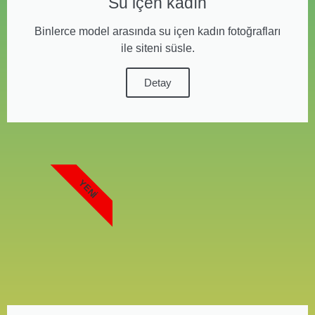
Su içen kadın
Binlerce model arasında su içen kadın fotoğrafları
ile siteni süsle.
Detay
YENI