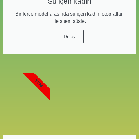
Su içen kadın
Binlerce model arasında su içen kadın fotoğrafları
ile siteni süsle.
Detay
YENI