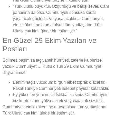
Herkesin Cumhuriyet Bayramı kutlu olsun.
“Türk ulusu büyüktür. Özgürlüğü ve barışı sever. Canı
pahasına da olsa, Cumhuriyeti sonsuza kadar
yaşatacak güçtedir. Ve yaşatacaktır… Cumhuriyet,
etnik kökeni ne olursa olsun tüm yurttaşlarını Türk
Ulusu çatı kimliğinde birleştirmiştir.”
En Güzel 29 Ekim Yazıları ve
Postları
Eğilmez başımıza taç yaptık hürriyeti, zaferle kalbimize
yazdık Cumhuriyeti… Kutlu olsun 29 Ekim Cumhuriyet
Bayramımız!
Benim naçiz vücudum birgün elbet toprak olacaktır.
Fakat Türkiye Cumhuriyeti ilelebet payidar kalacaktır.
Ey yükselen yeni nesil! İstikbal sizsiniz. Cumhuriyeti
biz kurduk, onu yükseltecek ve yaşatacak sizsiniz.
Cumhuriyet, etnik kökeni ne olursa olsun tüm yurttaşlarını
Türk Ulusu çatı kimliğinde birleştirmiştir.