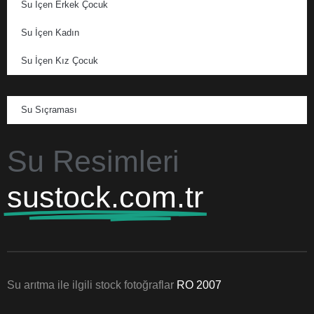
Su İçen Erkek Çocuk
Su İçen Kadın
Su İçen Kız Çocuk
Su Sıçraması
Su Resimleri
sustock.com.tr
Su arıtma ile ilgili stock fotoğraflar
RO 2007