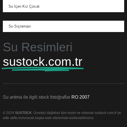
Su İçen Kız Çocuk
Su Sıçraması
Su Resimleri
sustock.com.tr
Su arıtma ile ilgili stock fotoğraflar
RO 2007
© 2024
SUSTOCK
. Ücretsiz dağıtılan tüm resim ve videolar sustock.com.tr’ye
aittir atıfta bulunarak başka web sitelerinde kullanabilirsiniz.