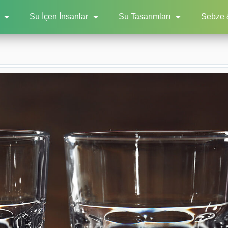
Su İçen İnsanlar
Su Tasarımları
Sebze 