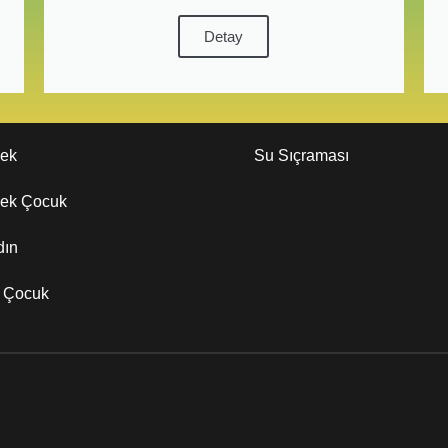
Detay
kek
Su Sıçraması
kek Çocuk
dın
z Çocuk