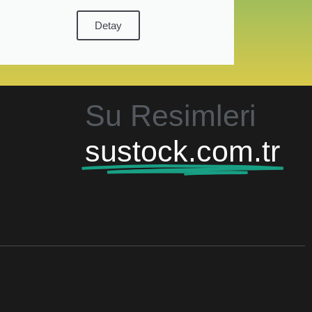
Detay
Su Resimleri
sustock.com.tr