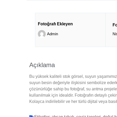
Fotoğrafı Ekleyen
Fo
Admin
Ni
Açıklama
Bu yüksek kaliteli stok görsel, suyun yaşamımız
suyun besin değeriyle ilişkisini sembolize ederk
çözünürlüğe sahip bu fotoğraf, su arıtma projele
kullanılmak için idealdir. Fotoğrafın detaylı çe
Kolayca indirilebilir ve her türlü dijital veya bası
Etiketler:
ahşap tabak
,
ceviz taneleri
,
doğal 