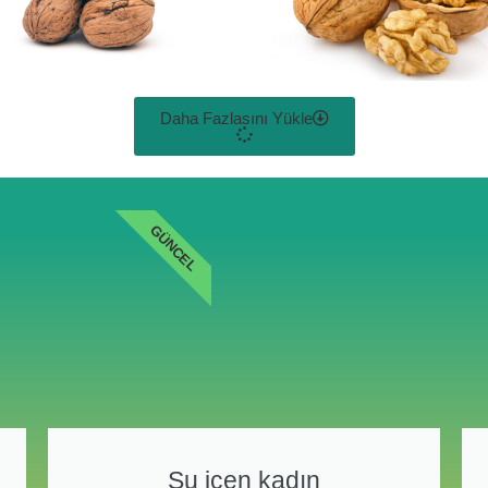
Daha Fazlasını Yükle
GÜNCEL
Su içen kadın