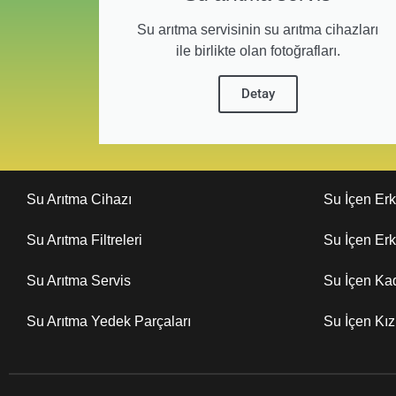
Su arıtma servisinin su arıtma cihazları
ile birlikte olan fotoğrafları.
Detay
Su Arıtma Cihazı
Su İçen Er
Su Arıtma Filtreleri
Su İçen Er
Su Arıtma Servis
Su İçen Ka
Su Arıtma Yedek Parçaları
Su İçen Kı