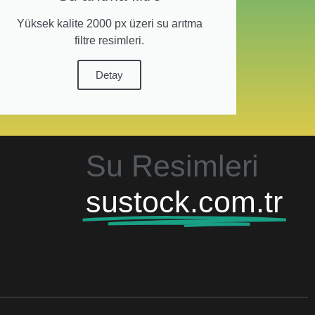
Yüksek kalite 2000 px üzeri su arıtma
filtre resimleri.
Detay
Su Resimleri
sustock.com.tr