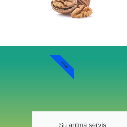
YENI
Su arıtma servis