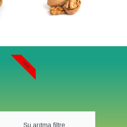
YENI
Su arıtma filtre