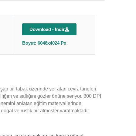
Download - İndir
Boyut: 6048x4024 Px
ap bir tabak üzerinde yer alan ceviz taneleri,
ığını ve saflığını gözler önüne seriyor. 300 DPI
 önemini anlatan eğitim materyallerinde
doğal ve rustik bir atmosfer yaratmaktadır.
jeleri
,
su damlacıkları
,
su temalı görsel