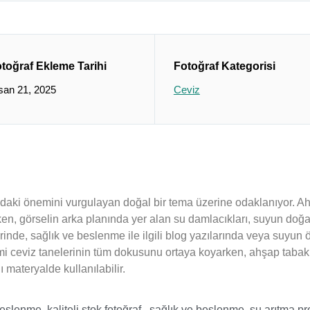
toğraf Ekleme Tarihi
Fotoğraf Kategorisi
san 21, 2025
Ceviz
daki önemini vurgulayan doğal bir tema üzerine odaklanıyor. Ahş
en, görselin arka planında yer alan su damlacıkları, suyun doğall
rinde, sağlık ve beslenme ile ilgili blog yazılarında veya suyun
kimi ceviz tanelerinin tüm dokusunu ortaya koyarken, ahşap tabak 
lı materyalde kullanılabilir.
beslenme
,
kaliteli stok fotoğraf.
,
sağlık ve beslenme
,
su arıtma pro