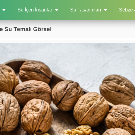
Su İçen İnsanlar
Su Tasarımları
Sebze 
le Su Temalı Görsel