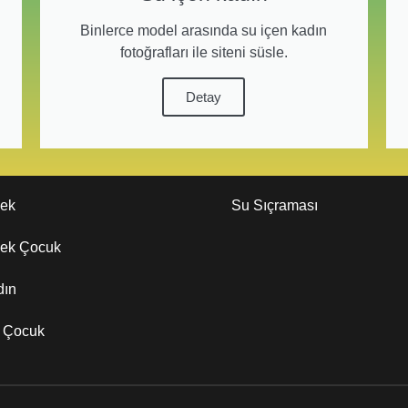
Binlerce model arasında su içen kadın
fotoğrafları ile siteni süsle.
Detay
kek
Su Sıçraması
kek Çocuk
dın
z Çocuk