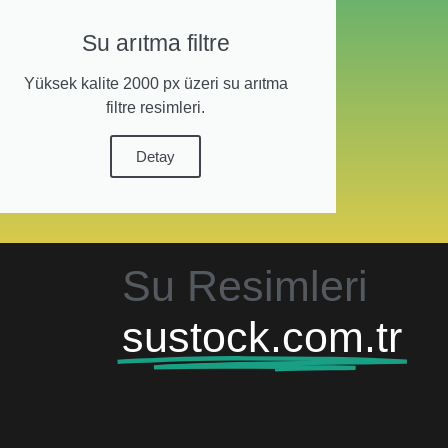
Su arıtma filtre
Yüksek kalite 2000 px üzeri su arıtma
filtre resimleri.
Detay
Su Resimleri
sustock.com.tr