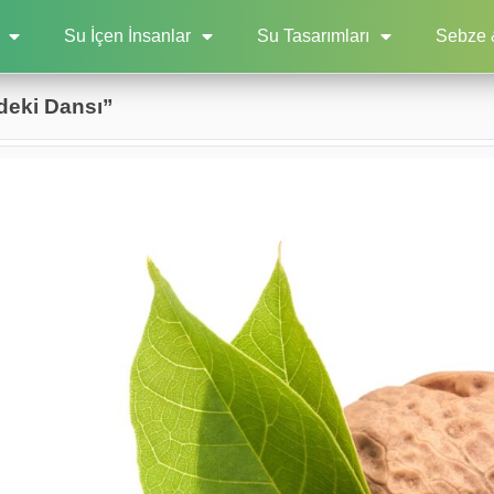
Su İçen İnsanlar
Su Tasarımları
Sebze 
ndeki Dansı”