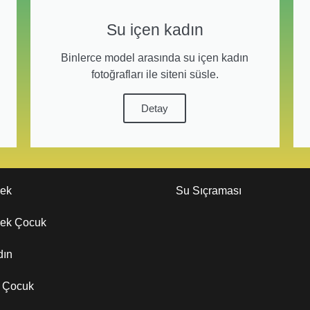
Su içen kadın
Binlerce model arasında su içen kadın
fotoğrafları ile siteni süsle.
Detay
kek
Su Sıçraması
kek Çocuk
dın
z Çocuk