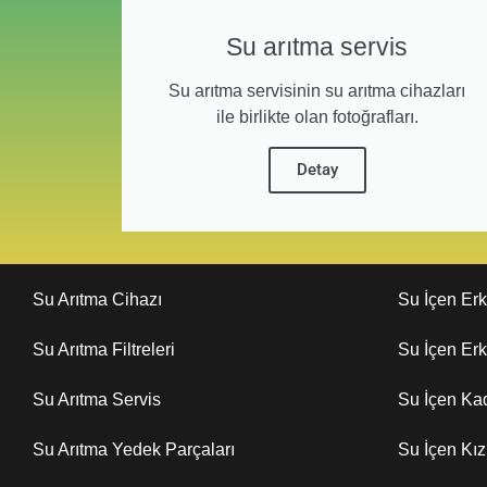
Su arıtma servis
Su arıtma servisinin su arıtma cihazları
ile birlikte olan fotoğrafları.
Detay
Su Arıtma Cihazı
Su İçen Er
Su Arıtma Filtreleri
Su İçen Er
Su Arıtma Servis
Su İçen Ka
Su Arıtma Yedek Parçaları
Su İçen Kı