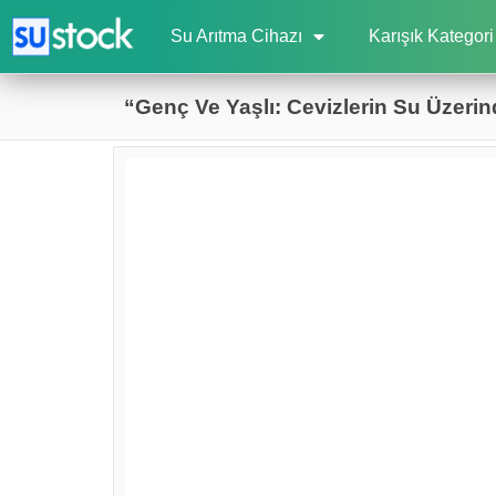
Su Arıtma Cihazı
Karışık Kategori
“Genç Ve Yaşlı: Cevizlerin Su Üzeri