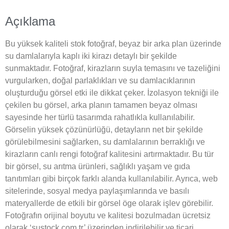
Açıklama
Bu yüksek kaliteli stok fotoğraf, beyaz bir arka plan üzerinde
su damlalarıyla kaplı iki kirazı detaylı bir şekilde
sunmaktadır. Fotoğraf, kirazların suyla temasını ve tazeliğini
vurgularken, doğal parlaklıkları ve su damlacıklarının
oluşturduğu görsel etki ile dikkat çeker. İzolasyon tekniği ile
çekilen bu görsel, arka planın tamamen beyaz olması
sayesinde her türlü tasarımda rahatlıkla kullanılabilir.
Görselin yüksek çözünürlüğü, detayların net bir şekilde
görülebilmesini sağlarken, su damlalarının berraklığı ve
kirazların canlı rengi fotoğraf kalitesini artırmaktadır. Bu tür
bir görsel, su arıtma ürünleri, sağlıklı yaşam ve gıda
tanıtımları gibi birçok farklı alanda kullanılabilir. Ayrıca, web
sitelerinde, sosyal medya paylaşımlarında ve basılı
materyallerde de etkili bir görsel öge olarak işlev görebilir.
Fotoğrafın orijinal boyutu ve kalitesi bozulmadan ücretsiz
olarak ‘sustock.com.tr’ üzerinden indirilebilir ve ticari