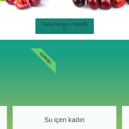
Daha Fazlasını Yükle
GÜNCEL
Su içen kadın