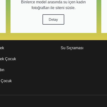
Binlerce model arasında su içen kadın
fotoğrafları ile siteni süsle.
Detay
kek
Su Sıçraması
kek Çocuk
dın
z Çocuk