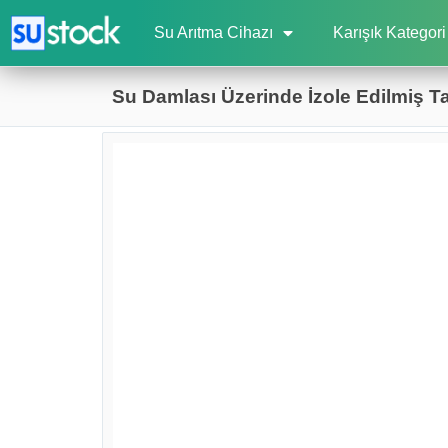
Su Arıtma Cihazı
Karışık Kategori
Su Damlası Üzerinde İzole Edilmiş Tat