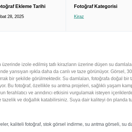
toğraf Ekleme Tarihi
Fotoğraf Kategorisi
bat 28, 2025
Kiraz
 üzerinde izole edilmiş tatlı kirazların üzerine düşen su damlalar
erinde yansıyan ışıkla daha da canlı ve taze görünüyor. Görsel, 3
ak bir şekilde görülmektedir. Su damlaları, fotoğrafa doğal bir t
yor. Bu fotoğraf, özellikle su arıtma projeleri, sağlıklı yaşam kam
n ferahlatıcı ve arındırıcı etkisini vurgulamak isteyen içeriklerde
 tazelik ve doğallık katabilirsiniz. Suya dair kaliteyi ön planda tu
eler
,
kaliteli fotoğraf
,
stok görsel indirme
,
su arıtma görseli
,
su d