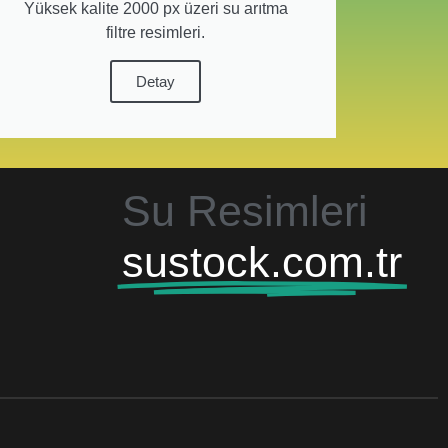
Yüksek kalite 2000 px üzeri su arıtma
filtre resimleri.
Detay
Su Resimleri
sustock.com.tr