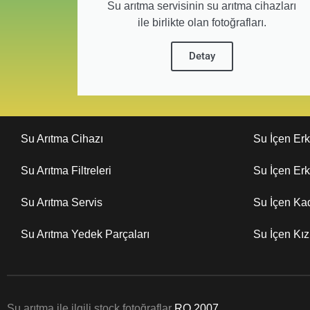
Su arıtma servisinin su arıtma cihazları
ile birlikte olan fotoğrafları.
Detay
Su Arıtma Cihazı
Su İçen Er
Su Arıtma Filtreleri
Su İçen Er
Su Arıtma Servis
Su İçen Ka
Su Arıtma Yedek Parçaları
Su İçen Kı
Su arıtma ile ilgili stock fotoğraflar
RO 2007