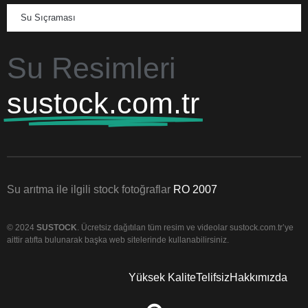
Su Sıçraması
Su Resimleri
sustock.com.tr
Su arıtma ile ilgili stock fotoğraflar
RO 2007
© 2024
SUSTOCK
. Ücretsiz dağıtılan tüm resim ve videolar sustock.com.tr’ye
aittir atıfta bulunarak başka web sitelerinde kullanabilirsiniz.
Yüksek Kalite
Telifsiz
Hakkımızda