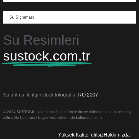
Su Sıçraması
Su Resimleri
sustock.com.tr
Su arıtma ile ilgili stock fotoğraflar
RO 2007
© 2024
SUSTOCK
. Ücretsiz dağıtılan tüm resim ve videolar sustock.com.tr’ye
aittir atıfta bulunarak başka web sitelerinde kullanabilirsiniz.
Yüksek Kalite
Telifsiz
Hakkımızda