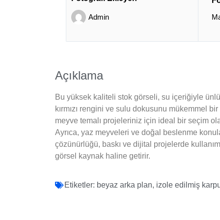
Fo
Admin
Ma
Açıklama
Bu yüksek kaliteli stok görseli, su içeriğiyle ün
kırmızı rengini ve sulu dokusunu mükemmel bir n
meyve temalı projeleriniz için ideal bir seçim ola
Ayrıca, yaz meyveleri ve doğal beslenme konula
çözünürlüğü, baskı ve dijital projelerde kullanım 
görsel kaynak haline getirir.
Etiketler:
beyaz arka plan
,
izole edilmiş karp