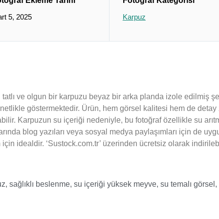
toğraf Ekleme Tarihi
Fotoğraf Kategorisi
rt 5, 2025
Karpuz
lü tatlı ve olgun bir karpuzu beyaz bir arka planda izole edilmiş 
etlikle göstermektedir. Ürün, hem görsel kalitesi hem de detay z
bilir. Karpuzun su içeriği nedeniyle, bu fotoğraf özellikle su arıt
rında blog yazıları veya sosyal medya paylaşımları için de uyg
için idealdir. ‘Sustock.com.tr’ üzerinden ücretsiz olarak indirileb
uz
,
sağlıklı beslenme
,
su içeriği yüksek meyve
,
su temalı görsel
,