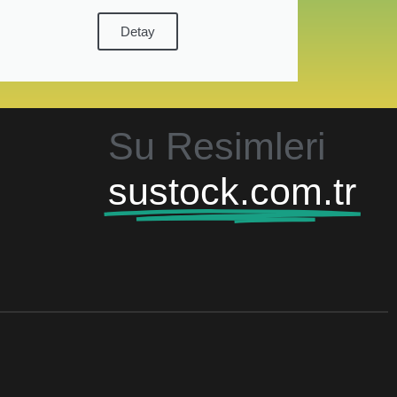
Detay
Su Resimleri
sustock.com.tr