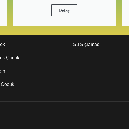
Detay
kek
Su Sıçraması
kek Çocuk
dın
z Çocuk