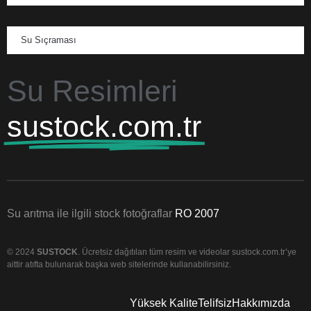
Su Sıçraması
Su Resimleri
sustock.com.tr
Su arıtma ile ilgili stock fotoğraflar
RO 2007
© 2024
SUSTOCK
. Ücretsiz dağıtılan tüm resim ve videolar sustock.com.tr’ye
aittir atıfta bulunarak başka web sitelerinde kullanabilirsiniz.
Yüksek Kalite
Telifsiz
Hakkımızda