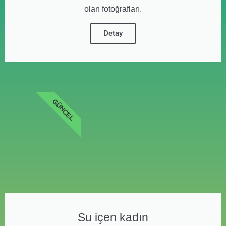
olan fotoğrafları.
Detay
GÜNCEL
Su içen kadın