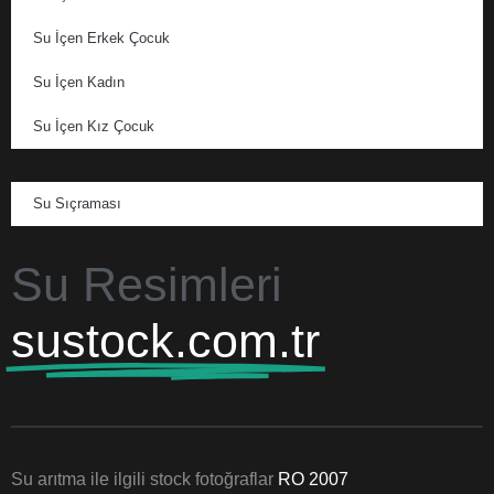
Su İçen Erkek Çocuk
Su İçen Kadın
Su İçen Kız Çocuk
Su Sıçraması
Su Resimleri
sustock.com.tr
Su arıtma ile ilgili stock fotoğraflar
RO 2007