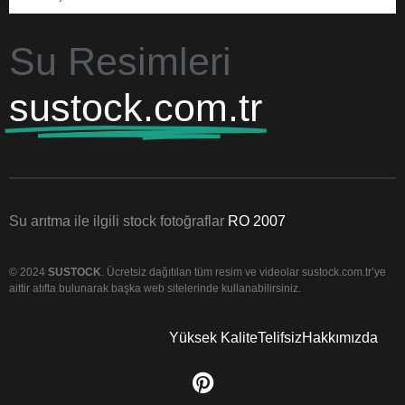
Su Resimleri
sustock.com.tr
Su arıtma ile ilgili stock fotoğraflar
RO 2007
© 2024
SUSTOCK
. Ücretsiz dağıtılan tüm resim ve videolar sustock.com.tr’ye
aittir atıfta bulunarak başka web sitelerinde kullanabilirsiniz.
Yüksek Kalite
Telifsiz
Hakkımızda