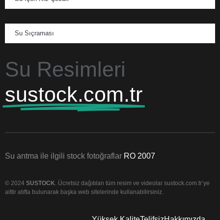
Su Sıçraması
Su Resimleri
sustock.com.tr
Su arıtma ile ilgili stock fotoğraflar
RO 2007
© 2024
SUSTOCK
. Ücretsiz dağıtılan tüm resim ve videolar sustock.com.tr’ye
aittir atıfta bulunarak başka web sitelerinde kullanabilirsiniz.
Yüksek Kalite
Telifsiz
Hakkımızda