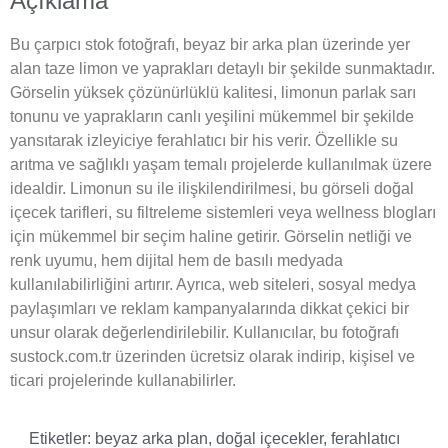
Açıklama
Bu çarpıcı stok fotoğrafı, beyaz bir arka plan üzerinde yer
alan taze limon ve yaprakları detaylı bir şekilde sunmaktadır.
Görselin yüksek çözünürlüklü kalitesi, limonun parlak sarı
tonunu ve yaprakların canlı yeşilini mükemmel bir şekilde
yansıtarak izleyiciye ferahlatıcı bir his verir. Özellikle su
arıtma ve sağlıklı yaşam temalı projelerde kullanılmak üzere
idealdir. Limonun su ile ilişkilendirilmesi, bu görseli doğal
içecek tarifleri, su filtreleme sistemleri veya wellness blogları
için mükemmel bir seçim haline getirir. Görselin netliği ve
renk uyumu, hem dijital hem de basılı medyada
kullanılabilirliğini artırır. Ayrıca, web siteleri, sosyal medya
paylaşımları ve reklam kampanyalarında dikkat çekici bir
unsur olarak değerlendirilebilir. Kullanıcılar, bu fotoğrafı
sustock.com.tr üzerinden ücretsiz olarak indirip, kişisel ve
ticari projelerinde kullanabilirler.
Etiketler:
beyaz arka plan
,
doğal içecekler
,
ferahlatıcı