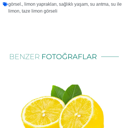
görsel.
,
limon yaprakları
,
sağlıklı yaşam
,
su arıtma
,
su ile
limon
,
taze limon görseli
BENZER
FOTOĞRAFLAR