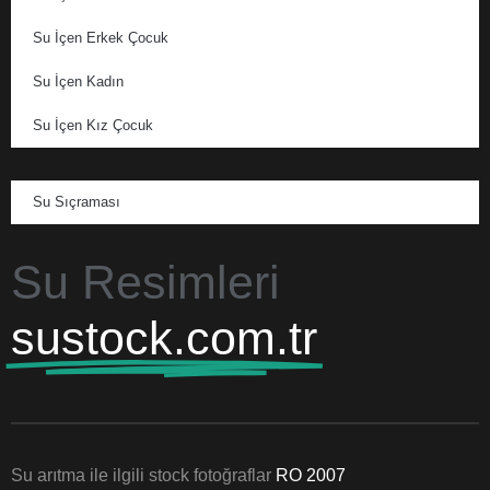
Su İçen Erkek Çocuk
Su İçen Kadın
Su İçen Kız Çocuk
Su Sıçraması
Su Resimleri
sustock.com.tr
Su arıtma ile ilgili stock fotoğraflar
RO 2007