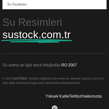
Su Sıçraması
Su Resimleri
sustock.com.tr
Su arıtma ile ilgili stock fotoğraflar
RO 2007
© 2024
SUSTOCK
. Ücretsiz dağıtılan tüm resim ve videolar sustock.com.tr’ye
aittir atıfta bulunarak başka web sitelerinde kullanabilirsiniz.
Yüksek Kalite
Telifsiz
Hakkımızda