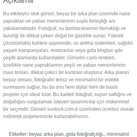
Açıklama
Bu etkileyici stok görsel, beyaz bir arka plan üzerinde nane
yaprakları ve yaban mersinlerinin suyla birleştiği anı
yakalamaktadır. Fotoğraf, su damlacıklarının berraklığı ve
tazeliği ile dikkat çeken doğal bir güzellik sunar. Yüksek
çözünürlüklü kalitesi sayesinde, su arıtma sistemleri, sağlıklı
yaşam kampanyaları, restoranlar veya gıda blogları gibi
çeşitli alanlarda kullanılabilir. Görselin canlı renkleri,
özellikle nane yapraklarının yeşili ve yaban mersinlerinin
mavi tonları, dikkat çekici bir kontrast oluşturur. Arka planın
beyaz olması, fotoğrafın temiz ve minimalist bir estetik
sunmasını sağlar, bu da onu hem dijital hem de basılı
projeler için ideal kılar. Bu kaliteli fotoğraf, suyun saflığını ve
doğallığını vurgulamak isteyen tasarımcılar için mükemmel
bir seçimdir. Görseli sustock.com.tr üzerinden ücretsiz olarak
indirerek projelerinizde kullanabilirsiniz.
Etiketler:
beyaz arka plan
,
gıda fotoğrafçılığı.
,
minimalist