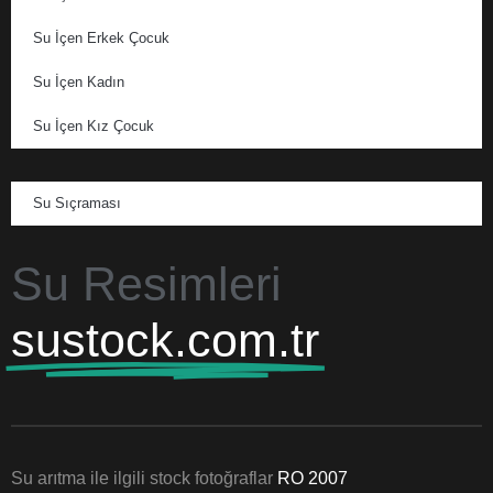
Su İçen Erkek Çocuk
Su İçen Kadın
Su İçen Kız Çocuk
Su Sıçraması
Su Resimleri
sustock.com.tr
Su arıtma ile ilgili stock fotoğraflar
RO 2007