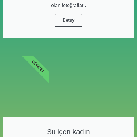
olan fotoğrafları.
Detay
GÜNCEL
Su içen kadın