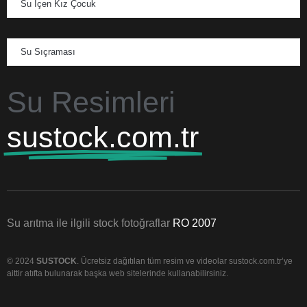
Su İçen Kız Çocuk
Su Sıçraması
Su Resimleri
sustock.com.tr
Su arıtma ile ilgili stock fotoğraflar
RO 2007
© 2024
SUSTOCK
. Ücretsiz dağıtılan tüm resim ve videolar sustock.com.tr’ye
aittir atıfta bulunarak başka web sitelerinde kullanabilirsiniz.