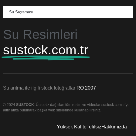
Su Sıçraması
Su Resimleri
sustock.com.tr
Su arıtma ile ilgili stock fotoğraflar
RO 2007
© 2024
SUSTOCK
. Ücretsiz dağıtılan tüm resim ve videolar sustock.com.tr’ye
aittir atıfta bulunarak başka web sitelerinde kullanabilirsiniz.
Yüksek Kalite
Telifsiz
Hakkımızda